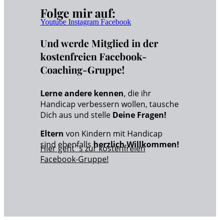
Folge mir auf:
Youtube
Instagram
Facebook
Und werde Mitglied in der
kostenfreien Facebook-
Coaching-Gruppe!
Lerne andere kennen
, die ihr
Handicap verbessern wollen, tausche
Dich aus und stelle
Deine Fragen!
Eltern
von Kindern mit Handicap
sind ebenfalls
herzlich Willkommen!
Hier geht`s zur kostenfreien
Facebook-Gruppe!