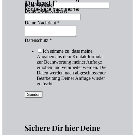
Du hast Fragen?
Dein Vorname:
Kontaktiere mich gerne!
Deine E-Mail-Adresse:
*
Deine Nachricht
*
Datenschutz
*
Ich stimme zu, dass meine
Angaben aus dem Kontaktformular
zur Beantwortung meiner Anfrage
erhoben und verarbeitet werden. Die
Daten werden nach abgeschlossener
Bearbeitung Deiner Anfrage wieder
gelöscht.
Senden
Sichere Dir hier Deine