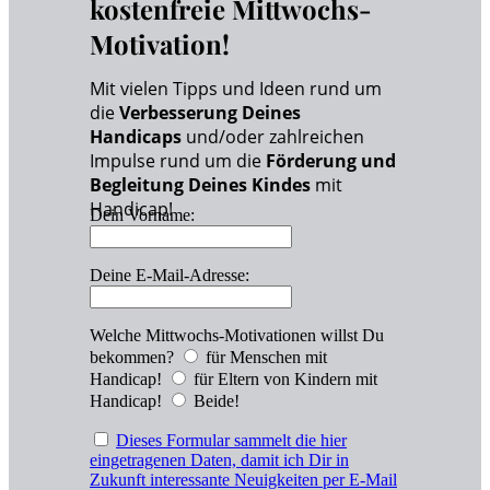
kostenfreie Mittwochs-
Motivation!
Mit vielen Tipps und Ideen rund um
die
Verbesserung Deines
Handicaps
und/oder zahlreichen
Impulse rund um die
Förderung und
Begleitung Deines Kindes
mit
Handicap!
Dein Vorname:
Deine E-Mail-Adresse:
Welche Mittwochs-Motivationen willst Du
bekommen?
für Menschen mit
Handicap!
für Eltern von Kindern mit
Handicap!
Beide!
Dieses Formular sammelt die hier
eingetragenen Daten, damit ich Dir in
Zukunft interessante Neuigkeiten per E-Mail