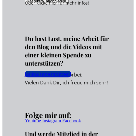
Oder klicke hier für
mehr
Infos!
Du hast Lust, meine Arbeit für
den Blog und die Videos mit
einer kleinen Spende zu
unterstützen?
Janina unterstützen!
Dann schaue hier vorbei:
Vielen Dank Dir, ich freue mich sehr!
Folge mir auf:
Youtube
Instagram
Facebook
Und werde Mitglied in der