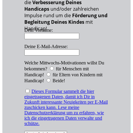
die
Verbesserung Deines
Handicaps
und/oder zahlreichen
Impulse rund um die
Förderung und
Begleitung Deines Kindes
mit
Handicap!
Dein Vorname:
Deine E-Mail-Adresse:
Welche Mittwochs-Motivationen willst Du
bekommen?
für Menschen mit
Handicap!
für Eltern von Kindern mit
Handicap!
Beide!
Dieses Formular sammelt die hier
eingetragenen Daten, damit ich Dir in
Zukunft interessante Neuigkeiten per E-Mail
zuschicken kann. Lese meine
Datenschutzerklärung um zu erfahren, wie
ich die eingetragenen Daten verwalte und
schütze.