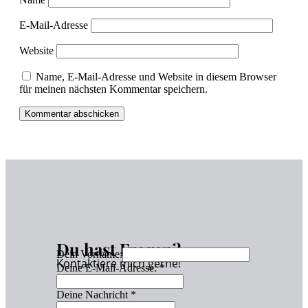
E-Mail-Adresse
Website
Name, E-Mail-Adresse und Website in diesem Browser
für meinen nächsten Kommentar speichern.
Du hast Fragen?
Dein Vorname:
Kontaktiere mich gerne!
Deine E-Mail-Adresse:
*
Deine Nachricht
*