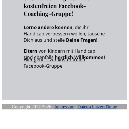
kostenfreien Facebook-
Coaching-Gruppe!
Lerne andere kennen
, die ihr
Handicap verbessern wollen, tausche
Dich aus und stelle
Deine Fragen!
Eltern
von Kindern mit Handicap
sind ebenfalls
herzlich Willkommen!
Hier geht`s zur kostenfreien
Facebook-Gruppe!
Copyright 2017-2026 |
Impressum
|
Datenschutzerklärung
Close
this