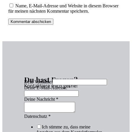
Name, E-Mail-Adresse und Website in diesem Browser
für meinen nächsten Kommentar speichern.
Du hast Fragen?
Dein Vorname:
Kontaktiere mich gerne!
Deine E-Mail-Adresse:
*
Deine Nachricht
*
Datenschutz
*
Ich stimme zu, dass meine