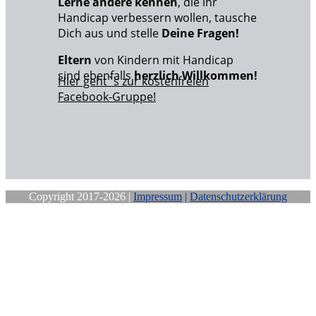
Lerne andere kennen
, die ihr
Handicap verbessern wollen, tausche
Dich aus und stelle
Deine Fragen!
Eltern
von Kindern mit Handicap
sind ebenfalls
herzlich Willkommen!
Hier geht`s zur kostenfreien
Facebook-Gruppe!
Copyright 2017-2026 |
Impressum
|
Datenschutzerklärung
Close
this
module