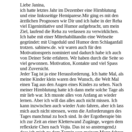
Liebe Janina,
ich hatte letztes Jahr im Dezember eine Hirnblutung
und eine linksseitige Hemiparese.Mir ging es mit den
ärztlichen Prognosen wie Dir und ich habe in der Reha
viel Eigeninitiative und Humor aufgebracht, um mein
Ziel, laufend die Reha zu verlassen zu verwirklichen.
Ich habe mit einer Mitrehabilitandin eine Webseite
gegründet: mit Ungeduld und Humor dem Schlaganfall
trotzen. sabinew.de. wir waren auch für den
Motivationspreis nominiert und dadurch habe ich auch
von Deiner Seite erfahren. Wir haben durch die Seite so
viel gewonnen. Motivation, Kontakte und viel Spass
und Zuversicht.
Jeder Tag ist ja eine Herausforderung. Ich hatte Mal, als
meine Kinder klein waren den Wunsch, die Welt Mal
einen Tag aus den Augen eines Kindes zu sehen. Nach
meiner Hirnblutung hatte ich dann mehr solche Tage als
mir lieb war. Ich musste alles von Anfang an wieder
lernen. Aber ich will das alles auch nicht missen. Ich
kann inzwischen auch wieder Auto fahren, aber ich lass
mich auch nicht stressen, wenn die Anforderungen des
Tages manchmal zu hoch sind. In der Ergotherapie bin
ich zur Zeit an einer Kletterwand Zugänge, wegen dem
reflexkrie Chen nach Vojta. Das ist so anstrengend,t