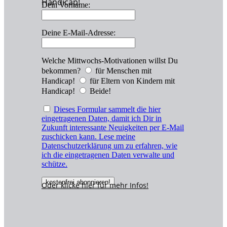
Handicap!
Dein Vorname:
Deine E-Mail-Adresse:
Welche Mittwochs-Motivationen willst Du
bekommen?
für Menschen mit
Handicap!
für Eltern von Kindern mit
Handicap!
Beide!
Dieses Formular sammelt die hier
eingetragenen Daten, damit ich Dir in
Zukunft interessante Neuigkeiten per E-Mail
zuschicken kann. Lese meine
Datenschutzerklärung um zu erfahren, wie
ich die eingetragenen Daten verwalte und
schütze.
Oder klicke hier für
mehr
Infos!