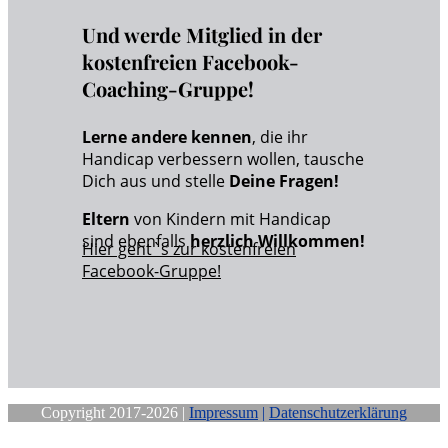
Und werde Mitglied in der
kostenfreien Facebook-
Coaching-Gruppe!
Lerne andere kennen
, die ihr
Handicap verbessern wollen, tausche
Dich aus und stelle
Deine Fragen!
Eltern
von Kindern mit Handicap
sind ebenfalls
herzlich Willkommen!
Hier geht`s zur kostenfreien
Facebook-Gruppe!
Copyright 2017-2026 |
Impressum
|
Datenschutzerklärung