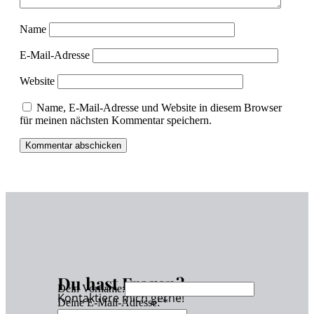
Name
E-Mail-Adresse
Website
Name, E-Mail-Adresse und Website in diesem Browser
für meinen nächsten Kommentar speichern.
Du hast Fragen?
Dein Vorname:
Kontaktiere mich gerne!
Deine E-Mail-Adresse:
*