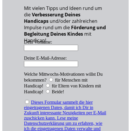
Mit vielen Tipps und Ideen rund um
die
Verbesserung Deines
Handicaps
und/oder zahlreichen
Impulse rund um die
Förderung und
Begleitung Deines Kindes
mit
Handicap!
Dein Vorname:
Deine E-Mail-Adresse:
Welche Mittwochs-Motivationen willst Du
bekommen?
für Menschen mit
Handicap!
für Eltern von Kindern mit
Handicap!
Beide!
Dieses Formular sammelt die hier
eingetragenen Daten, damit ich Dir in
Zukunft interessante Neuigkeiten per E-Mail
zuschicken kann. Lese meine
Datenschutzerklärung um zu erfahren, wie
ich die eingetragenen Daten verwalte und