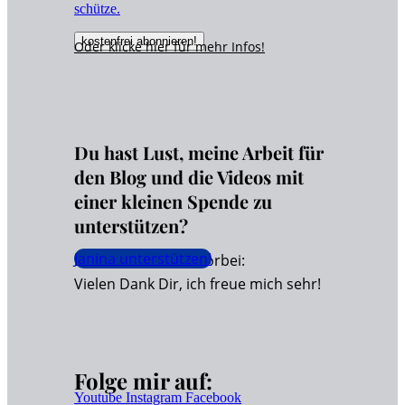
schütze.
Oder klicke hier für
mehr
Infos!
Du hast Lust, meine Arbeit für
den Blog und die Videos mit
einer kleinen Spende zu
unterstützen?
Janina unterstützen!
Dann schaue hier vorbei:
Vielen Dank Dir, ich freue mich sehr!
Folge mir auf:
Youtube
Instagram
Facebook