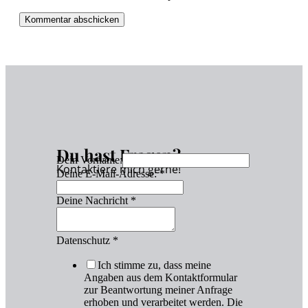
Du hast Fragen?
Dein Vorname:
Kontaktiere mich gerne!
Deine E-Mail-Adresse:
*
Deine Nachricht
*
Datenschutz
*
Ich stimme zu, dass meine
Angaben aus dem Kontaktformular
zur Beantwortung meiner Anfrage
erhoben und verarbeitet werden. Die