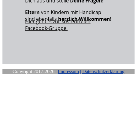
Dich aus und stelle
Deine Fragen!
Eltern
von Kindern mit Handicap
sind ebenfalls
herzlich Willkommen!
Hier geht`s zur kostenfreien
Facebook-Gruppe!
Copyright 2017-2026 |
Impressum
|
Datenschutzerklärung
Close
this
module
Sichere Dir