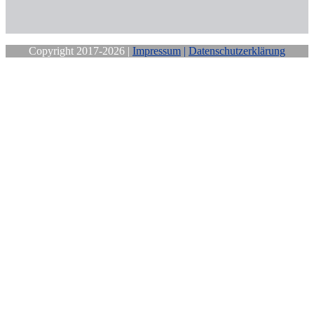
Copyright 2017-2026 |
Impressum
|
Datenschutzerklärung
Close
this
module
Sichere Dir
Deine
kostenfreie
Mittwochs-
Motivation!