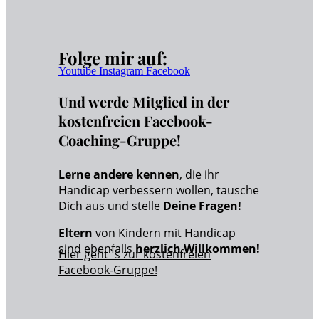
Folge mir auf:
Youtube
Instagram
Facebook
Und werde Mitglied in der
kostenfreien Facebook-
Coaching-Gruppe!
Lerne andere kennen
, die ihr
Handicap verbessern wollen, tausche
Dich aus und stelle
Deine Fragen!
Eltern
von Kindern mit Handicap
sind ebenfalls
herzlich Willkommen!
Hier geht`s zur kostenfreien
Facebook-Gruppe!