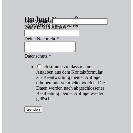
Du hast Fragen?
Dein Vorname:
Kontaktiere mich gerne!
Deine E-Mail-Adresse:
*
Deine Nachricht
*
Datenschutz
*
Ich stimme zu, dass meine
Angaben aus dem Kontaktformular
zur Beantwortung meiner Anfrage
erhoben und verarbeitet werden. Die
Daten werden nach abgeschlossener
Bearbeitung Deiner Anfrage wieder
gelöscht.
Senden