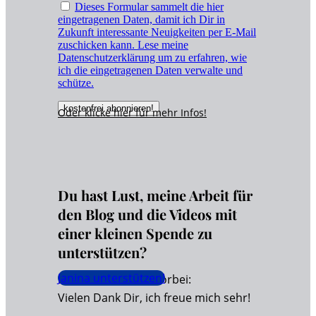
Dieses Formular sammelt die hier
eingetragenen Daten, damit ich Dir in
Zukunft interessante Neuigkeiten per E-Mail
zuschicken kann. Lese meine
Datenschutzerklärung um zu erfahren, wie
ich die eingetragenen Daten verwalte und
schütze.
Oder klicke hier für
mehr
Infos!
Du hast Lust, meine Arbeit für
den Blog und die Videos mit
einer kleinen Spende zu
unterstützen?
Janina unterstützen!
Dann schaue hier vorbei:
Vielen Dank Dir, ich freue mich sehr!