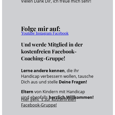
Vielen Dank Dir, ich freue mich sehr!
Folge mir auf:
Youtube
Instagram
Facebook
Und werde Mitglied in der
kostenfreien Facebook-
Coaching-Gruppe!
Lerne andere kennen
, die ihr
Handicap verbessern wollen, tausche
Dich aus und stelle
Deine Fragen!
Eltern
von Kindern mit Handicap
sind ebenfalls
herzlich Willkommen!
Hier geht`s zur kostenfreien
Facebook-Gruppe!