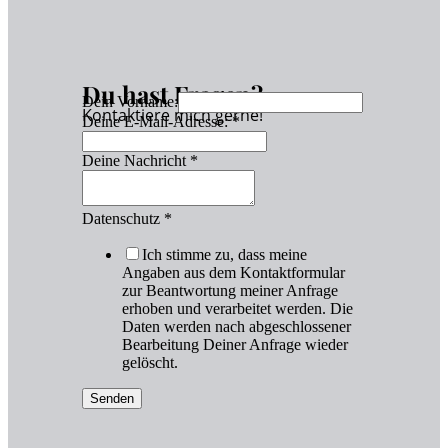
Du hast Fragen?
Dein Vorname:
Kontaktiere mich gerne!
Deine E-Mail-Adresse:
*
Deine Nachricht
*
Datenschutz
*
Ich stimme zu, dass meine
Angaben aus dem Kontaktformular
zur Beantwortung meiner Anfrage
erhoben und verarbeitet werden. Die
Daten werden nach abgeschlossener
Bearbeitung Deiner Anfrage wieder
gelöscht.
Senden