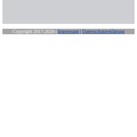
Copyright 2017-2026 |
Impressum
|
Datenschutzerklärung
Close
this
module
Sichere Dir
Deine
kostenfreie
Mittwochs-