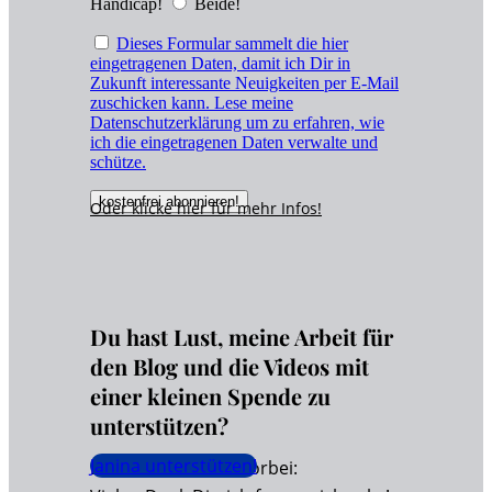
Handicap!
Beide!
Dieses Formular sammelt die hier
eingetragenen Daten, damit ich Dir in
Zukunft interessante Neuigkeiten per E-Mail
zuschicken kann. Lese meine
Datenschutzerklärung um zu erfahren, wie
ich die eingetragenen Daten verwalte und
schütze.
Oder klicke hier für
mehr
Infos!
Du hast Lust, meine Arbeit für
den Blog und die Videos mit
einer kleinen Spende zu
unterstützen?
Janina unterstützen!
Dann schaue hier vorbei: