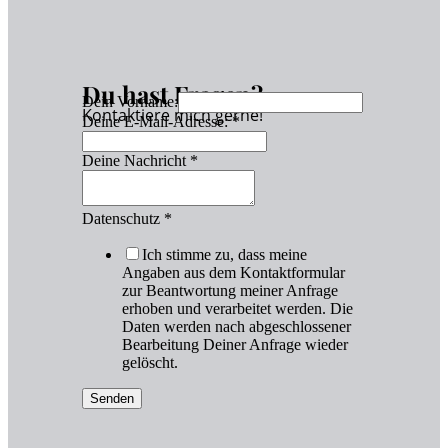
Du hast Fragen?
Dein Vorname:
Kontaktiere mich gerne!
Deine E-Mail-Adresse:
*
Deine Nachricht
*
Datenschutz
*
Ich stimme zu, dass meine
Angaben aus dem Kontaktformular
zur Beantwortung meiner Anfrage
erhoben und verarbeitet werden. Die
Daten werden nach abgeschlossener
Bearbeitung Deiner Anfrage wieder
gelöscht.
Senden