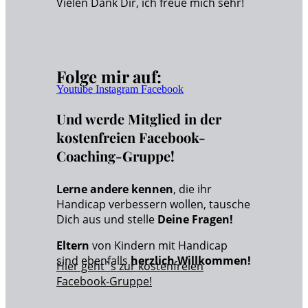
Vielen Dank Dir, ich freue mich sehr!
Folge mir auf:
Youtube
Instagram
Facebook
Und werde Mitglied in der
kostenfreien Facebook-
Coaching-Gruppe!
Lerne andere kennen
, die ihr
Handicap verbessern wollen, tausche
Dich aus und stelle
Deine Fragen!
Eltern
von Kindern mit Handicap
sind ebenfalls
herzlich Willkommen!
Hier geht`s zur kostenfreien
Facebook-Gruppe!