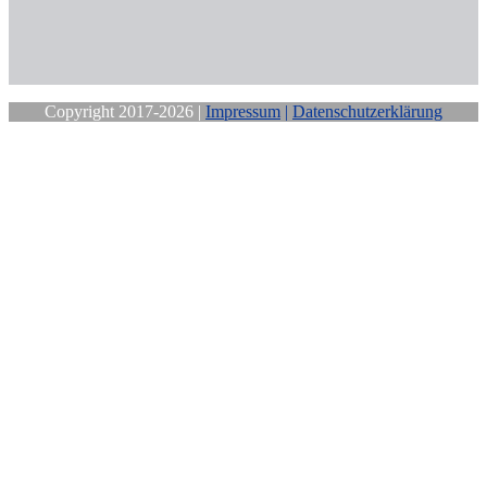
Copyright 2017-2026 |
Impressum
|
Datenschutzerklärung
Close
this
module
Sichere Dir
Deine
kostenfreie
Mittwochs-