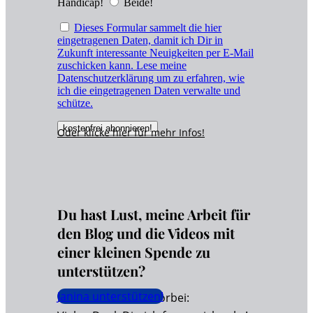
Handicap!
Beide!
Dieses Formular sammelt die hier
eingetragenen Daten, damit ich Dir in
Zukunft interessante Neuigkeiten per E-Mail
zuschicken kann. Lese meine
Datenschutzerklärung um zu erfahren, wie
ich die eingetragenen Daten verwalte und
schütze.
Oder klicke hier für
mehr
Infos!
Du hast Lust, meine Arbeit für
den Blog und die Videos mit
einer kleinen Spende zu
unterstützen?
Janina unterstützen!
Dann schaue hier vorbei: