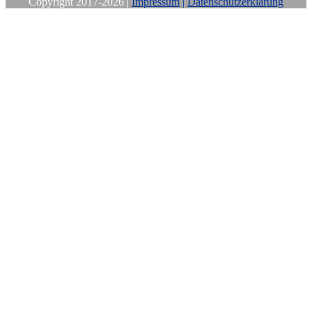
Copyright 2017-2026 |
Impressum
|
Datenschutzerklärung
Close
this
module
Sichere Dir
Deine
kostenfreie
Mittwochs-
Motivation!
Wenn Du selbst ein Handicap hast,
erhältst Du hier regelmäßig
spannende,