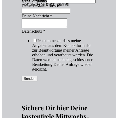
Dein Vorname:
Kontaktiere mich gerne!
Deine E-Mail-Adresse:
*
Deine Nachricht
*
Datenschutz
*
Ich stimme zu, dass meine
Angaben aus dem Kontaktformular
zur Beantwortung meiner Anfrage
erhoben und verarbeitet werden. Die
Daten werden nach abgeschlossener
Bearbeitung Deiner Anfrage wieder
gelöscht.
Senden
Sichere Dir hier Deine
kostenfreie Mittwochs-