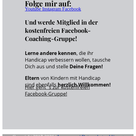
Folge mir auf:
Youtube
Instagram
Facebook
Und werde Mitglied in der
kostenfreien Facebook-
Coaching-Gruppe!
Lerne andere kennen
, die ihr
Handicap verbessern wollen, tausche
Dich aus und stelle
Deine Fragen!
Eltern
von Kindern mit Handicap
sind ebenfalls
herzlich Willkommen!
Hier geht`s zur kostenfreien
Facebook-Gruppe!