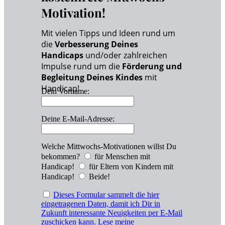
Motivation!
Mit vielen Tipps und Ideen rund um
die
Verbesserung Deines
Handicaps
und/oder zahlreichen
Impulse rund um die
Förderung und
Begleitung Deines Kindes
mit
Handicap!
Dein Vorname:
Deine E-Mail-Adresse:
Welche Mittwochs-Motivationen willst Du
bekommen?
für Menschen mit
Handicap!
für Eltern von Kindern mit
Handicap!
Beide!
Dieses Formular sammelt die hier
eingetragenen Daten, damit ich Dir in
Zukunft interessante Neuigkeiten per E-Mail
zuschicken kann. Lese meine