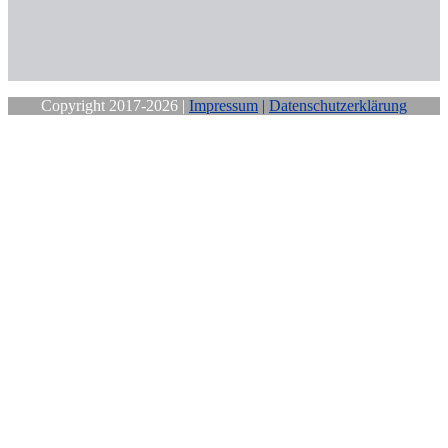
Copyright 2017-2026 |
Impressum
|
Datenschutzerklärung
Close
this
module
Sichere Dir
Deine
kostenfreie
Mittwochs-