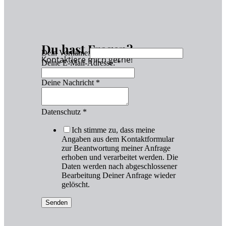
Du hast Fragen?
Dein Vorname:
Kontaktiere mich gerne!
Deine E-Mail-Adresse:
*
Deine Nachricht
*
Datenschutz
*
Ich stimme zu, dass meine
Angaben aus dem Kontaktformular
zur Beantwortung meiner Anfrage
erhoben und verarbeitet werden. Die
Daten werden nach abgeschlossener
Bearbeitung Deiner Anfrage wieder
gelöscht.
Senden