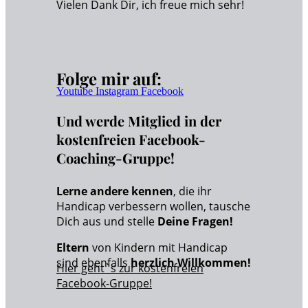
Vielen Dank Dir, ich freue mich sehr!
Folge mir auf:
Youtube
Instagram
Facebook
Und werde Mitglied in der
kostenfreien Facebook-
Coaching-Gruppe!
Lerne andere kennen
, die ihr
Handicap verbessern wollen, tausche
Dich aus und stelle
Deine Fragen!
Eltern
von Kindern mit Handicap
sind ebenfalls
herzlich Willkommen!
Hier geht`s zur kostenfreien
Facebook-Gruppe!