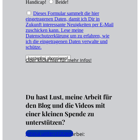
Handicap!
Beide!
Dieses Formular sammelt die hier
eingetragenen Daten, damit ich Dir in
Zukunft interessante Neuigkeiten per E-Mail
zuschicken kann. Lese meine
Datenschutzerklärung um zu erfahren, wie
ich die eingetragenen Daten verwalte und
schütze.
Oder klicke hier für
mehr
Infos!
Du hast Lust, meine Arbeit für
den Blog und die Videos mit
einer kleinen Spende zu
unterstützen?
Janina unterstützen!
Dann schaue hier vorbei: