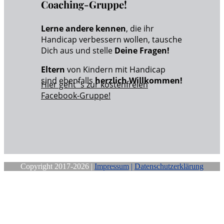
Coaching-Gruppe!
Lerne andere kennen
, die ihr
Handicap verbessern wollen, tausche
Dich aus und stelle
Deine Fragen!
Eltern
von Kindern mit Handicap
sind ebenfalls
herzlich Willkommen!
Hier geht`s zur kostenfreien
Facebook-Gruppe!
Copyright 2017-2026 |
Impressum
|
Datenschutzerklärung
Close
this
module