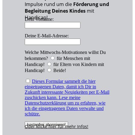
Impulse rund um die
Förderung und
Begleitung Deines Kindes
mit
Handicap!
Dein Vorname:
Deine E-Mail-Adresse:
Welche Mittwochs-Motivationen willst Du
bekommen?
für Menschen mit
Handicap!
für Eltern von Kindern mit
Handicap!
Beide!
Dieses Formular sammelt die hier
eingetragenen Daten, damit ich Dir in
Zukunft interessante Neuigkeiten per E-Mail
zuschicken kann. Lese meine
Datenschutzerklärung um zu erfahren, wie
ich die eingetragenen Daten verwalte und
schütze.
Oder klicke hier für
mehr
Infos!