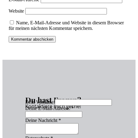
Website
Name, E-Mail-Adresse und Website in diesem Browser
für meinen nächsten Kommentar speichern.
Du hast Fragen?
Dein Vorname:
Kontaktiere mich gerne!
Deine E-Mail-Adresse:
*
Deine Nachricht
*