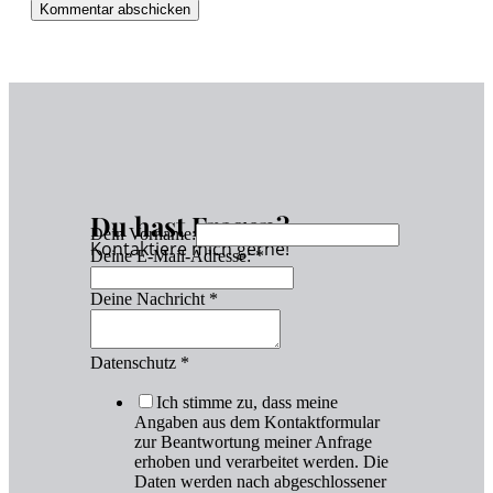
Du hast Fragen?
Dein Vorname:
Kontaktiere mich gerne!
Deine E-Mail-Adresse:
*
Deine Nachricht
*
Datenschutz
*
Ich stimme zu, dass meine
Angaben aus dem Kontaktformular
zur Beantwortung meiner Anfrage
erhoben und verarbeitet werden. Die
Daten werden nach abgeschlossener