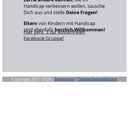
Handicap verbessern wollen, tausche
Dich aus und stelle
Deine Fragen!
Eltern
von Kindern mit Handicap
sind ebenfalls
herzlich Willkommen!
Hier geht`s zur kostenfreien
Facebook-Gruppe!
Copyright 2017-2026 |
Impressum
|
Datenschutzerklärung
Close
this
module