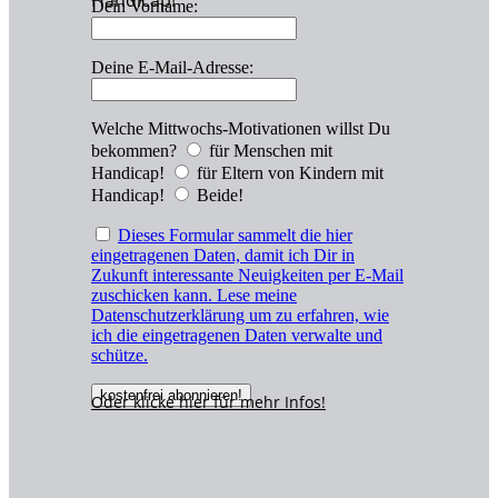
Handicap!
Dein Vorname:
Deine E-Mail-Adresse:
Welche Mittwochs-Motivationen willst Du
bekommen?
für Menschen mit
Handicap!
für Eltern von Kindern mit
Handicap!
Beide!
Dieses Formular sammelt die hier
eingetragenen Daten, damit ich Dir in
Zukunft interessante Neuigkeiten per E-Mail
zuschicken kann. Lese meine
Datenschutzerklärung um zu erfahren, wie
ich die eingetragenen Daten verwalte und
schütze.
Oder klicke hier für
mehr
Infos!