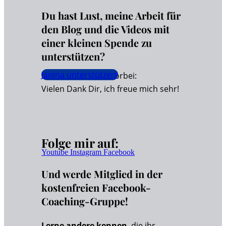
Du hast Lust, meine Arbeit für
den Blog und die Videos mit
einer kleinen Spende zu
unterstützen?
Janina unterstützen!
Dann schaue hier vorbei:
Vielen Dank Dir, ich freue mich sehr!
Folge mir auf:
Youtube
Instagram
Facebook
Und werde Mitglied in der
kostenfreien Facebook-
Coaching-Gruppe!
Lerne andere kennen
, die ihr