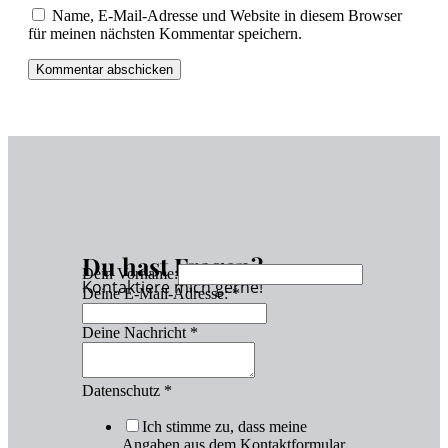
Name, E-Mail-Adresse und Website in diesem Browser
für meinen nächsten Kommentar speichern.
Du hast Fragen?
Dein Vorname:
Kontaktiere mich gerne!
Deine E-Mail-Adresse:
*
Deine Nachricht
*
Datenschutz
*
Ich stimme zu, dass meine
Angaben aus dem Kontaktformular