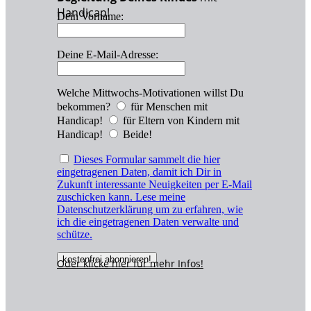
Handicap!
Dein Vorname:
Deine E-Mail-Adresse:
Welche Mittwochs-Motivationen willst Du
bekommen?
für Menschen mit
Handicap!
für Eltern von Kindern mit
Handicap!
Beide!
Dieses Formular sammelt die hier
eingetragenen Daten, damit ich Dir in
Zukunft interessante Neuigkeiten per E-Mail
zuschicken kann. Lese meine
Datenschutzerklärung um zu erfahren, wie
ich die eingetragenen Daten verwalte und
schütze.
Oder klicke hier für
mehr
Infos!