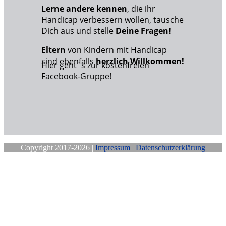
Lerne andere kennen
, die ihr
Handicap verbessern wollen, tausche
Dich aus und stelle
Deine Fragen!
Eltern
von Kindern mit Handicap
sind ebenfalls
herzlich Willkommen!
Hier geht`s zur kostenfreien
Facebook-Gruppe!
Copyright 2017-2026 |
Impressum
|
Datenschutzerklärung
Close
this
module