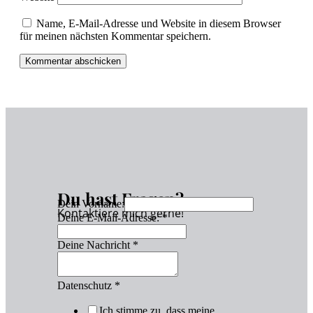
Name, E-Mail-Adresse und Website in diesem Browser
für meinen nächsten Kommentar speichern.
Du hast Fragen?
Dein Vorname:
Kontaktiere mich gerne!
Deine E-Mail-Adresse:
*
Deine Nachricht
*
Datenschutz
*
Ich stimme zu, dass meine