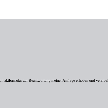
ntaktformular zur Beantwortung meiner Anfrage erhoben und verarbei