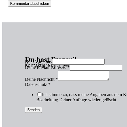
Du hast Fragen?
Dein Vorname:
Kontaktiere mich gerne!
Deine E-Mail-Adresse:
*
Deine Nachricht
*
Datenschutz
*
Ich stimme zu, dass meine Angaben aus dem Ko
Bearbeitung Deiner Anfrage wieder gelöscht.
Senden