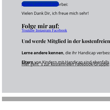
Janina unterstützen!
Dann schaue hier vorbei:
Vielen Dank Dir, ich freue mich sehr!
Folge mir auf:
Youtube
Instagram
Facebook
Und werde Mitglied in der kostenfrei
Lerne andere kennen
, die ihr Handicap verbes
Eltern
von Kindern mit Handicap sind ebenfall
Hier geht`s zur kostenfreien Facebook-Gruppe!