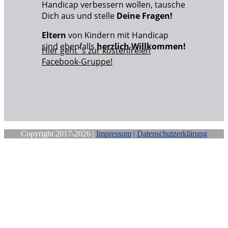
Handicap verbessern wollen, tausche
Dich aus und stelle
Deine Fragen!
Eltern
von Kindern mit Handicap
sind ebenfalls
herzlich Willkommen!
Hier geht`s zur kostenfreien
Facebook-Gruppe!
Copyright 2017-2026 |
Impressum
|
Datenschutzerklärung
Close
this
module
Sichere Dir