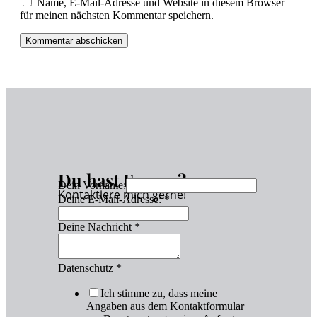
Name, E-Mail-Adresse und Website in diesem Browser
für meinen nächsten Kommentar speichern.
Du hast Fragen?
Dein Vorname:
Kontaktiere mich gerne!
Deine E-Mail-Adresse:
*
Deine Nachricht
*
Datenschutz
*
Ich stimme zu, dass meine
Angaben aus dem Kontaktformular