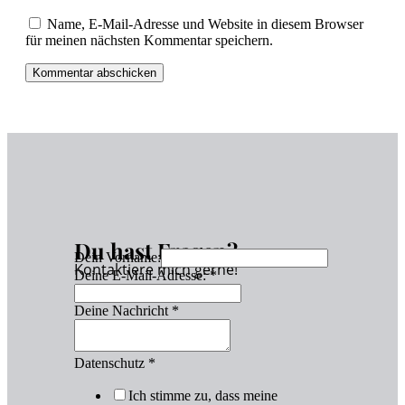
Name, E-Mail-Adresse und Website in diesem Browser
für meinen nächsten Kommentar speichern.
Du hast Fragen?
Dein Vorname:
Kontaktiere mich gerne!
Deine E-Mail-Adresse:
*
Deine Nachricht
*
Datenschutz
*
Ich stimme zu, dass meine