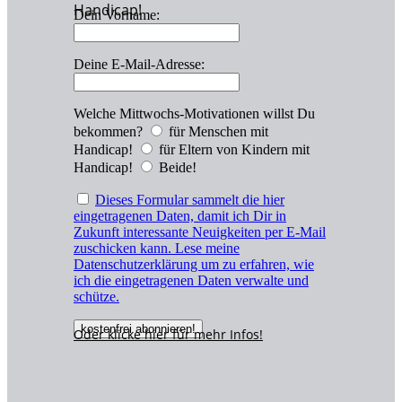
Handicap!
Dein Vorname:
Deine E-Mail-Adresse:
Welche Mittwochs-Motivationen willst Du
bekommen?
für Menschen mit
Handicap!
für Eltern von Kindern mit
Handicap!
Beide!
Dieses Formular sammelt die hier
eingetragenen Daten, damit ich Dir in
Zukunft interessante Neuigkeiten per E-Mail
zuschicken kann. Lese meine
Datenschutzerklärung um zu erfahren, wie
ich die eingetragenen Daten verwalte und
schütze.
Oder klicke hier für
mehr
Infos!