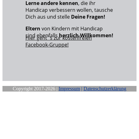
Lerne andere kennen
, die ihr
Handicap verbessern wollen, tausche
Dich aus und stelle
Deine Fragen!
Eltern
von Kindern mit Handicap
sind ebenfalls
herzlich Willkommen!
Hier geht`s zur kostenfreien
Facebook-Gruppe!
Copyright 2017-2026 |
Impressum
|
Datenschutzerklärung
Close
this
module