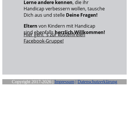
Lerne andere kennen
, die ihr
Handicap verbessern wollen, tausche
Dich aus und stelle
Deine Fragen!
Eltern
von Kindern mit Handicap
sind ebenfalls
herzlich Willkommen!
Hier geht`s zur kostenfreien
Facebook-Gruppe!
Copyright 2017-2026 |
Impressum
|
Datenschutzerklärung
Close
this
module