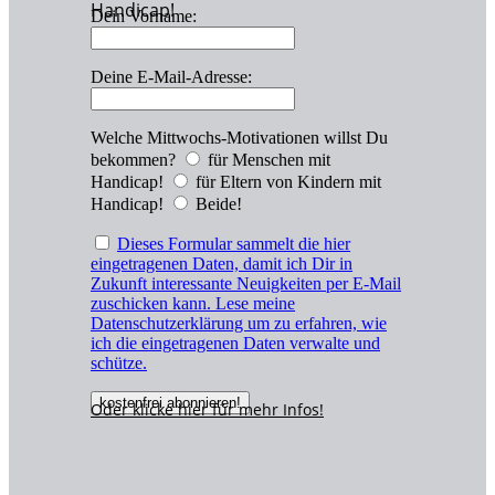
Handicap!
Dein Vorname:
Deine E-Mail-Adresse:
Welche Mittwochs-Motivationen willst Du
bekommen?
für Menschen mit
Handicap!
für Eltern von Kindern mit
Handicap!
Beide!
Dieses Formular sammelt die hier
eingetragenen Daten, damit ich Dir in
Zukunft interessante Neuigkeiten per E-Mail
zuschicken kann. Lese meine
Datenschutzerklärung um zu erfahren, wie
ich die eingetragenen Daten verwalte und
schütze.
Oder klicke hier für
mehr
Infos!