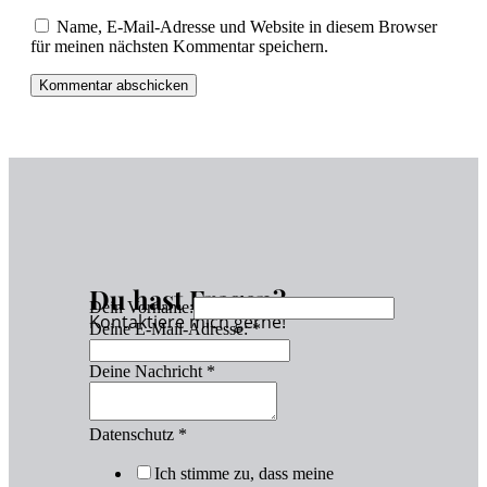
Name, E-Mail-Adresse und Website in diesem Browser
für meinen nächsten Kommentar speichern.
Du hast Fragen?
Dein Vorname:
Kontaktiere mich gerne!
Deine E-Mail-Adresse:
*
Deine Nachricht
*
Datenschutz
*
Ich stimme zu, dass meine