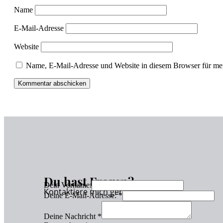
Name
E-Mail-Adresse
Website
Name, E-Mail-Adresse und Website in diesem Browser für me
Du hast Fragen?
Dein Vorname:
Kontaktiere mich gerne!
Deine E-Mail-Adresse:
*
Deine Nachricht
*