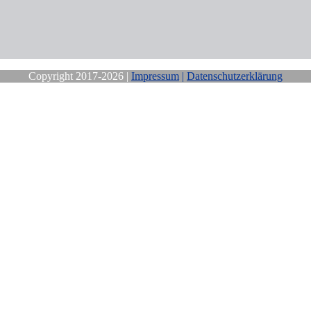
Copyright 2017-2026 |
Impressum
|
Datenschutzerklärung
Close
this
module
stenfreie