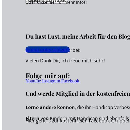
Oder klicke hier für
mehr
Infos!
Du hast Lust, meine Arbeit für den Blo
Janina unterstützen!
Dann schaue hier vorbei:
Vielen Dank Dir, ich freue mich sehr!
Folge mir auf:
Youtube
Instagram
Facebook
Und werde Mitglied in der kostenfrei
Lerne andere kennen
, die ihr Handicap verbes
Eltern
von Kindern mit Handicap sind ebenfall
Hier geht`s zur kostenfreien Facebook-Gruppe!