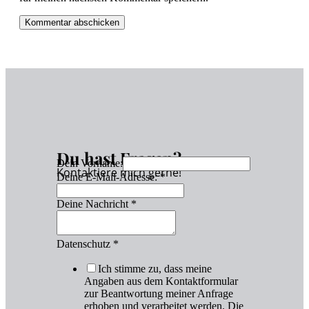
Du hast Fragen?
Dein Vorname:
Kontaktiere mich gerne!
Deine E-Mail-Adresse:
*
Deine Nachricht
*
Datenschutz
*
Ich stimme zu, dass meine
Angaben aus dem Kontaktformular
zur Beantwortung meiner Anfrage
erhoben und verarbeitet werden. Die