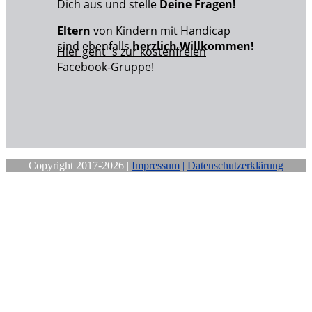
Dich aus und stelle
Deine Fragen!
Eltern
von Kindern mit Handicap
sind ebenfalls
herzlich Willkommen!
Hier geht`s zur kostenfreien
Facebook-Gruppe!
Copyright 2017-2026 |
Impressum
|
Datenschutzerklärung
Close
this
module
Sichere Dir